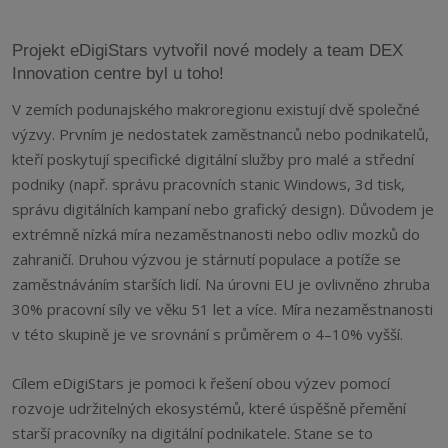
Projekt eDigiStars vytvořil nové modely a team DEX
Innovation centre byl u toho!
V zemích podunajského makroregionu existují dvě společné
výzvy. Prvním je nedostatek zaměstnanců nebo podnikatelů,
kteří poskytují specifické digitální služby pro malé a střední
podniky (např. správu pracovních stanic Windows, 3d tisk,
správu digitálních kampaní nebo grafický design). Důvodem je
extrémně nízká míra nezaměstnanosti nebo odliv mozků do
zahraničí. Druhou výzvou je stárnutí populace a potíže se
zaměstnáváním starších lidí. Na úrovni EU je ovlivněno zhruba
30% pracovní síly ve věku 51 let a více. Míra nezaměstnanosti
v této skupině je ve srovnání s průměrem o 4–10% vyšší.
Cílem eDigiStars je pomoci k řešení obou výzev pomocí
rozvoje udržitelných ekosystémů, které úspěšně přemění
starší pracovníky na digitální podnikatele. Stane se to