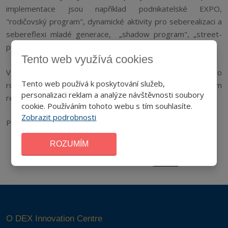
implementace jsou například podnikatelské EXPO,
"rodičovský program", dynamické aktivity pro seberealizaci a
sebereflexi mladé generace, „shadow program", „street-
pouliční" aktivity, a jiné.
Tento web využívá cookies
V Maďarsku jsme získali komplexní informace a nápady pro
Tento web používá k poskytování služeb,
rozvoj podnikatelského prostředí v našem Libereckém
personalizaci reklam a analýze návštěvnosti soubory
regionu.
cookie. Používáním tohoto webu s tím souhlasíte.
Zobrazit podrobnosti
Projekt je spolufinancován Evropskou unií (ERDF,IPA).
ROZUMÍM
O DEX Innovation Centre