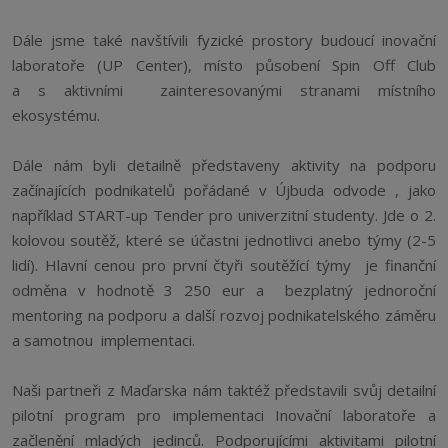
Dále jsme také navštívili fyzické prostory budoucí inovační
laboratoře (UP Center), místo působení Spin Off Club
a s aktivními zainteresovanými stranami místního
ekosystému.
Dále nám byli detailně představeny aktivity na podporu
začínajících podnikatelů pořádané v Újbuda odvode , jako
například START-up Tender pro univerzitní studenty. Jde o 2.
kolovou soutěž, které se účastni jednotlivci anebo týmy (2-5
lidí). Hlavní cenou pro první čtyři soutěžící týmy je finanční
odměna v hodnotě 3 250 eur a bezplatný jednoroční
mentoring na podporu a další rozvoj podnikatelského záměru
a samotnou implementaci.
Naši partneři z Maďarska nám taktéž představili svůj detailní
pilotní program pro implementaci Inovační laboratoře a
začlenění mladých jedinců. Podporujícími aktivitami pilotní