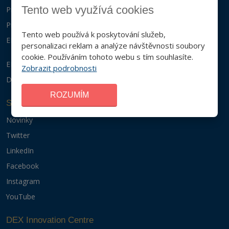
Tento web využívá cookies
Projekty
Programy
Tento web používá k poskytování služeb,
EIT Health
personalizaci reklam a analýze návštěvnosti soubory
cookie. Používáním tohoto webu s tím souhlasíte.
EIT InnoEnergy
Zobrazit podrobnosti
DEX IC v médiích
ROZUMÍM
Sledujte nás
Novinky
Twitter
LinkedIn
Facebook
Instagram
YouTube
DEX Innovation Centre